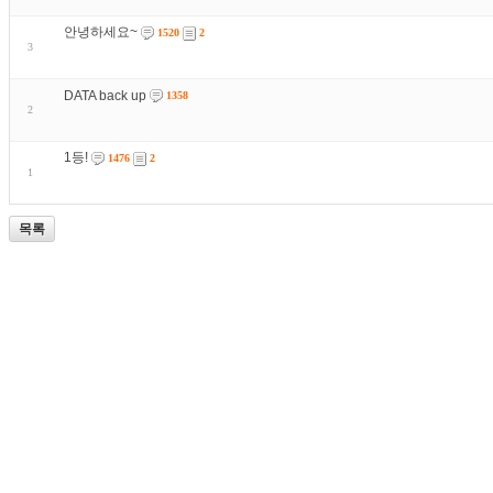
안녕하세요~
1520
2
3
DATA back up
1358
2
1등!
1476
2
1
목록