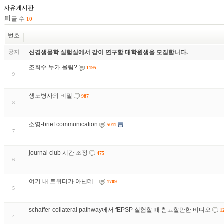
자유게시판
글 수
10
번호
공지
신경생물학 실험실에서 같이 연구할 대학원생을 모집합니다.
조회수 누가 올림?
1195
9
생노병사의 비밀
987
8
소영-brief communication
5011
7
journal club 시간 조정
475
6
여기 내 트위터가 아닌데...
1709
5
schaffer-collateral pathway에서 fEPSP 실험할 때 참고할만한 비디오
1
4