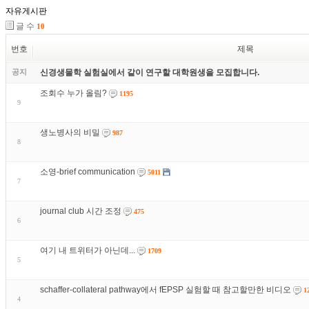
자유게시판
글 수
10
번호
제목
공지
신경생물학 실험실에서 같이 연구할 대학원생을 모집합니다.
조회수 누가 올림?
1195
9
생노병사의 비밀
987
8
소영-brief communication
5011
7
journal club 시간 조정
475
6
여기 내 트위터가 아닌데...
1709
5
schaffer-collateral pathway에서 fEPSP 실험할 때 참고할만한 비디오
1
4